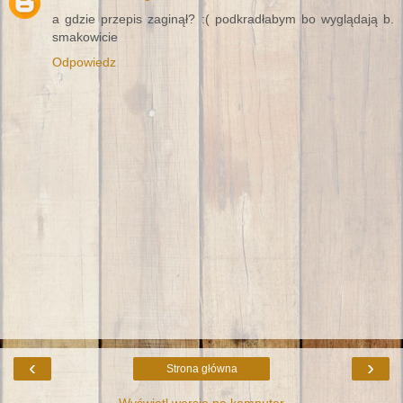
a gdzie przepis zaginął? :( podkradłabym bo wyglądają b.
smakowicie
Odpowiedz
‹
›
Strona główna
Wyświetl wersję na komputer