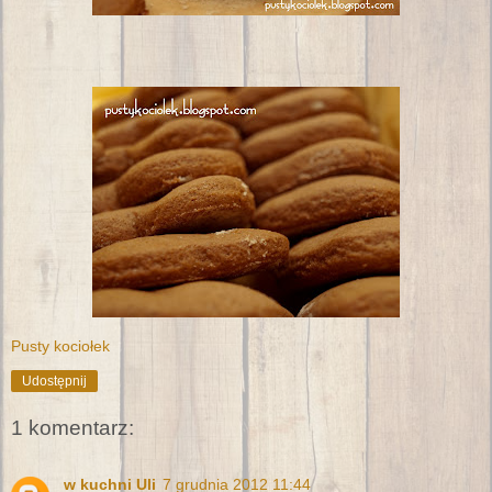
Pusty kociołek
Udostępnij
1 komentarz:
w kuchni Uli
7 grudnia 2012 11:44