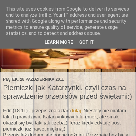
This site uses cookies from Google to deliver its services
and to analyze traffic. Your IP address and user-agent are
shared with Google along with performance and security
metrics to ensure quality of service, generate usage
statistics, and to detect and address abuse.
LEARN MORE
GOT IT
PIĄTEK, 28 PAŹDZIERNIKA 2011
Pierniczki jak Katarzynki, czyli czas na
sprawdzenie przepisów przed świętami:)
Edit (18.11) - przepis znalazłam
tutaj
. Niestety nie miałam
takich prawdziwie Katarzynkowych foremek, ale smak
okazał się być taki jak trzeba:) Teraz kiedy edytuję post
pierniczki już nawet miękną;)
Przepis też dodam, ale trochę później. Przyznaję bez bicia,