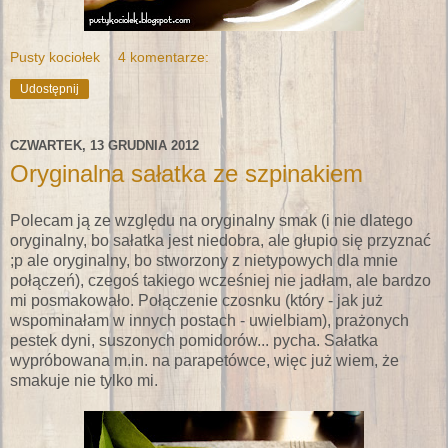
Pusty kociołek
4 komentarze:
Udostępnij
CZWARTEK, 13 GRUDNIA 2012
Oryginalna sałatka ze szpinakiem
Polecam ją ze względu na oryginalny smak (i nie dlatego
oryginalny, bo sałatka jest niedobra, ale głupio się przyznać
;p ale oryginalny, bo stworzony z nietypowych dla mnie
połączeń), czegoś takiego wcześniej nie jadłam, ale bardzo
mi posmakowało. Połączenie czosnku (który - jak już
wspominałam w innych postach - uwielbiam), prażonych
pestek dyni, suszonych pomidorów... pycha. Sałatka
wypróbowana m.in. na parapetówce, więc już wiem, że
smakuje nie tylko mi.