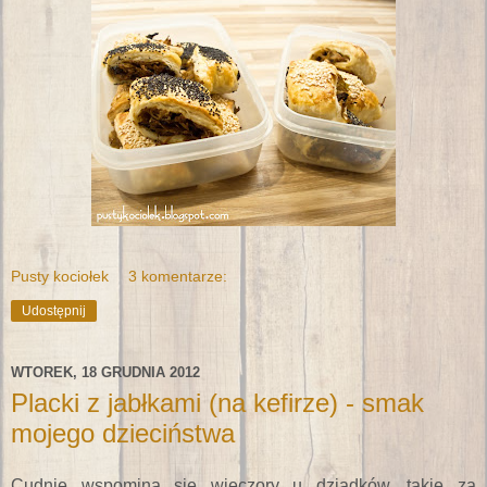
Pusty kociołek
3 komentarze:
Udostępnij
WTOREK, 18 GRUDNIA 2012
Placki z jabłkami (na kefirze) - smak
mojego dzieciństwa
Cudnie wspomina się wieczory u dziadków, takie za