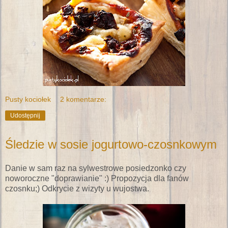
Pusty kociołek
2 komentarze:
Udostępnij
Śledzie w sosie jogurtowo-czosnkowym
Danie w sam raz na sylwestrowe posiedzonko czy
noworoczne "doprawianie" :) Propozycja dla fanów
czosnku;) Odkrycie z wizyty u wujostwa.