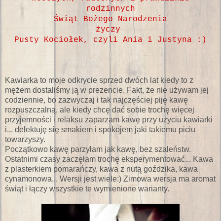
rodzinnych
Świąt Bożego Narodzenia
życzy
Pusty Kociołek, czyli Ania i Justyna :)
Kawiarka to moje odkrycie sprzed dwóch lat kiedy to z
mężem dostaliśmy ją w prezencie. Fakt, że nie używam jej
codziennie, bo zazwyczaj i tak najczęściej piję kawę
rozpuszczalną, ale kiedy chcę dać sobie trochę więcej
przyjemności i relaksu zaparzam kawę przy użyciu kawiarki
i... delektuję się smakiem i spokojem jaki takiemu piciu
towarzyszy.
Początkowo kawę parzyłam jak kawę, bez szaleństw.
Ostatnimi czasy zaczęłam trochę eksperymentować... Kawa
z plasterkiem pomarańczy, kawa z nutą goździka, kawa
cynamonowa... Wersji jest wiele:) Zimowa wersja ma aromat
świąt i łączy wszystkie te wymienione warianty.