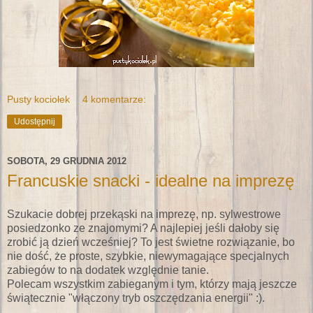
Pusty kociołek
4 komentarze:
Udostępnij
SOBOTA, 29 GRUDNIA 2012
Francuskie snacki - idealne na imprezę
Szukacie dobrej przekąski na imprezę, np. sylwestrowe
posiedzonko ze znajomymi? A najlepiej jeśli dałoby się
zrobić ją dzień wcześniej? To jest świetne rozwiązanie, bo
nie dość, że proste, szybkie, niewymagające specjalnych
zabiegów to na dodatek względnie tanie.
Polecam wszystkim zabieganym i tym, którzy mają jeszcze
świątecznie "włączony tryb oszczędzania energii" :).