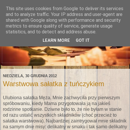
This site uses cookies from Google to deliver its services
and to analyze traffic. Your IP address and user-agent are
shared with Google along with performance and security
metrics to ensure quality of service, generate usage
statistics, and to detect and address abuse.
LEARN MORE
GOT IT
NIEDZIELA, 30 GRUDNIA 2012
Warstwowa sałatka z tuńczykiem
Ulubiona sałatka Męża. Mnie zachwyciła przy pierwszym
spróbowaniu, kiedy Mama przygotowała ją na jakieś
rodzinne spotkanie. Dziwne było to, że nie byłam w stanie
od razu ustalić wszystkich składników (choć przecież to
sałatka warstwowa). Najbardziej zaintrygował mnie składnik
na samym dnie misy: delikatny w smaku i tak samo delikatny