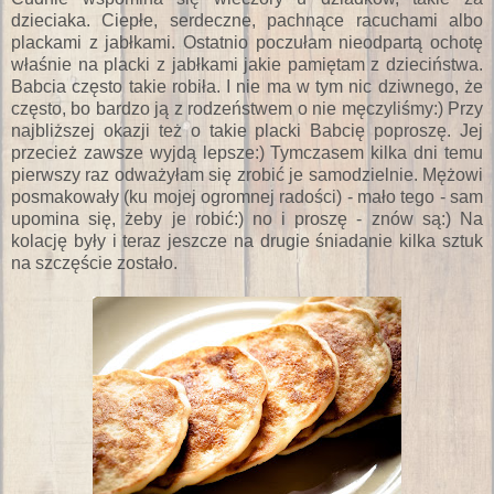
dzieciaka. Ciepłe, serdeczne, pachnące racuchami albo
plackami z jabłkami. Ostatnio poczułam nieodpartą ochotę
właśnie na placki z jabłkami jakie pamiętam z dzieciństwa.
Babcia często takie robiła. I nie ma w tym nic dziwnego, że
często, bo bardzo ją z rodzeństwem o nie męczyliśmy:) Przy
najbliższej okazji też o takie placki Babcię poproszę. Jej
przecież zawsze wyjdą lepsze:) Tymczasem kilka dni temu
pierwszy raz odważyłam się zrobić je samodzielnie. Mężowi
posmakowały (ku mojej ogromnej radości) - mało tego - sam
upomina się, żeby je robić:) no i proszę - znów są:) Na
kolację były i teraz jeszcze na drugie śniadanie kilka sztuk
na szczęście zostało.