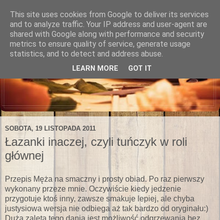
This site uses cookies from Google to deliver its services
and to analyze traffic. Your IP address and user-agent are
shared with Google along with performance and security
metrics to ensure quality of service, generate usage
statistics, and to detect and address abuse.
LEARN MORE
GOT IT
SOBOTA, 19 LISTOPADA 2011
Łazanki inaczej, czyli tuńczyk w roli
głównej
Przepis Męża na smaczny i prosty obiad. Po raz pierwszy
wykonany przeze mnie. Oczywiście kiedy jedzenie
przygotuje ktoś inny, zawsze smakuje lepiej, ale chyba
justysiowa wersja nie odbiega aż tak bardzo od oryginału:)
Dużą zaletą tego dania jest możliwość odgrzewania bez