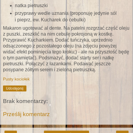
natka pietruszki
przyprawy wedle uznania (proponuję jedynie sól
i pieprz, ew. Kucharek do cebulki)
Makaron ugotować al dente. Na patelni rozgrzać część oleju
z puszki, zeszklić na nim cebulę pokrojoną w kostkę.
Przyprawić Kucharkiem. Dodać tuńczyka, uprzednio
odsączonego z pozostałego oleju (na zdjęciu powyżej
widać efekt pominięcia tego kroku;) - ale na przyszłość będę
o tym pamiętać). Podsmażyć, dodać starty ser i natkę
pietruszki. Połączyć z łazankami. Podawać jeszcze
posypane żółtym serem i zieloną pietruszką.
Pusty kociołek
Udostępnij
Brak komentarzy:
Prześlij komentarz