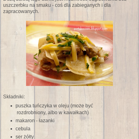
uszczerbku na smaku - coś dla zabieganych i dla
zapracowanych.
Składniki:
puszka tuńczyka w oleju (może być
rozdrobniony, albo w kawałkach)
makaron - łazanki
cebula
ser żółty